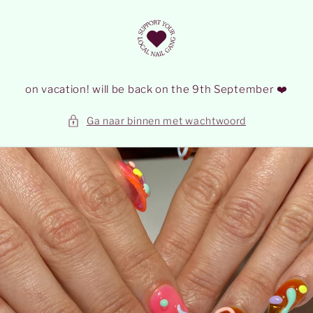
Meteen
naar de
content
on vacation! will be back on the 9th September ❤️
Ga naar binnen met wachtwoord