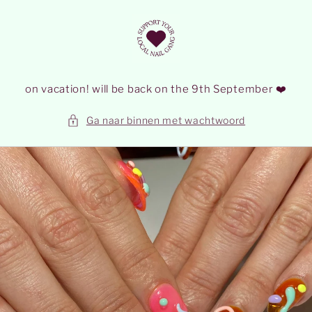
Meteen
naar de
content
on vacation! will be back on the 9th September ❤️
Ga naar binnen met wachtwoord