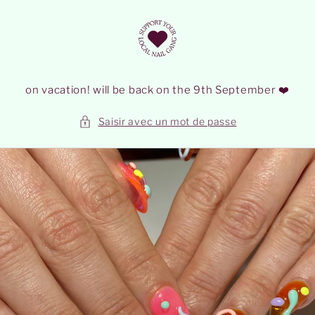
et
passer
au
contenu
on vacation! will be back on the 9th September ❤️
Saisir avec un mot de passe